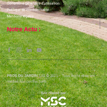
Conditions générales d'utilisation
Politique de confidentialité
Mentions légales
Notre Actu :
PROS DU JARDIN
SAS © 2025 – Tous droits réservés –
médias non contractuels
Site réalisé par