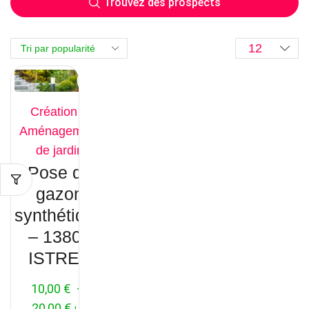
Trouvez des prospects
Création &
Aménagement
de jardin
Pose de
gazon
synthétique
– 13800
ISTRES
10,00
€
–
20,00
€