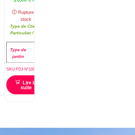
HT
Rupture de
stock
Type de Client :
Particulier /
Pro
Type de
test
jardin
Type de
test
SKU:PDJ-N°10025001
service
souhaité
Lire la
suite
Superficie (
test
en M2 )
Fréquence
test
pour
l’entretien