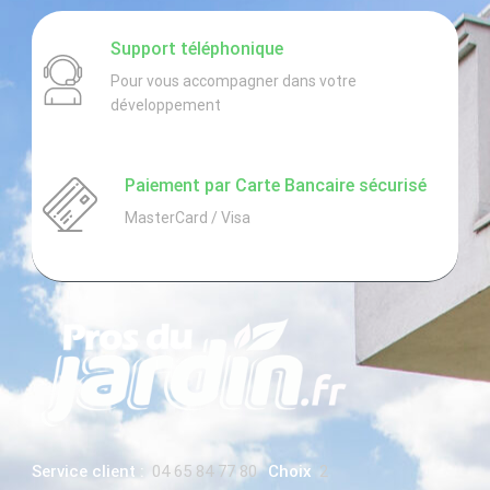
Hauteur
approximati
Support téléphonique
ve pour
Pour vous accompagner dans votre
l’abattage /
développement
Elagage
Accès facile
?
Paiement par Carte Bancaire sécurisé
MasterCard / Visa
Localisatio
n :
Budget
indicatif
(en €TTC) :
Précisions du
client :
Je désire refaire
Service client :
04 65 84 77 80
Choix
2