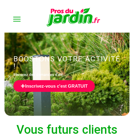
Accueil
Shop
Les projets clients
Produits identifiés “Entretien ponctuel”
BOOSTONS VOTRE ACTIVITÉ
!
Recevez des
d
e
m
a
n
d
e
s
d
'
e
n
t
r
e
Inscrivez-vous c'est GRATUIT
Vous futurs clients