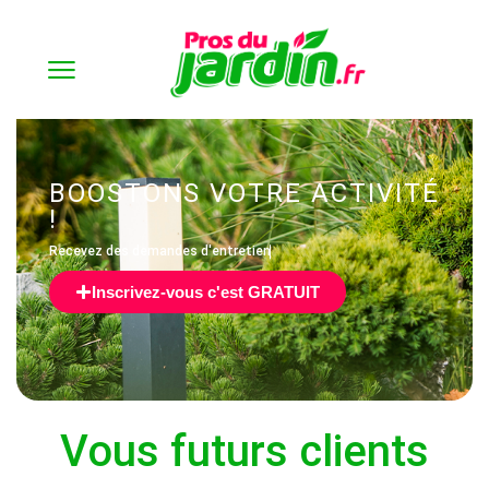
Accueil
Shop
Les projets clients
Produits identifiés “annuel”
BOOSTONS VOTRE ACTIVITÉ
!
Recevez des
d
e
m
a
n
d
e
s
d
'
e
n
t
r
e
t
i
e
n
p
o
n
c
Inscrivez-vous c'est GRATUIT
Vous futurs clients