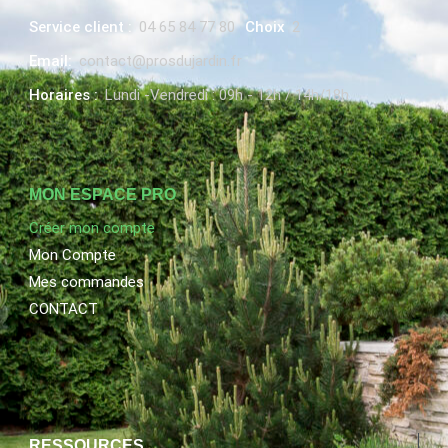
Service client :
04 65 84 77 80
Choix
2
Email:
contact@prosdujardin.fr
Horaires :
Lundi -Vendredi : 09h - 12h / 14h/18h
MON ESPACE PRO
Créer mon compte
Mon Compte
Mes commandes
CONTACT
RESSOURCES