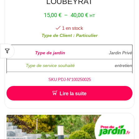
LOUBEYRAT
15,00
€
–
40,00
€
HT
1 en stock
Type de Client : Particulier
Type de jardin
Jardin Privé
Type de service souhaité
entretien
Superficie ( en M2 )
1 000m²
SKU:PDJ-N°100250025
Lire la suite
Hauteur approximative pour l’abattage /
Elagage
accés facile ?
Localisation :
63410
LOUBEYRAT