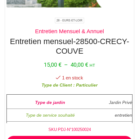
28 - EURE-ET-LOIR
Entretien Mensuel & Annuel
Entretien mensuel-28500-CRECY-
COUVE
15,00
€
–
40,00
€
HT
1 en stock
Type de Client : Particulier
Type de jardin
Jardin Privé
Type de service souhaité
entretien
Superficie ( en M2 )
600M2
SKU:PDJ-N°100250024