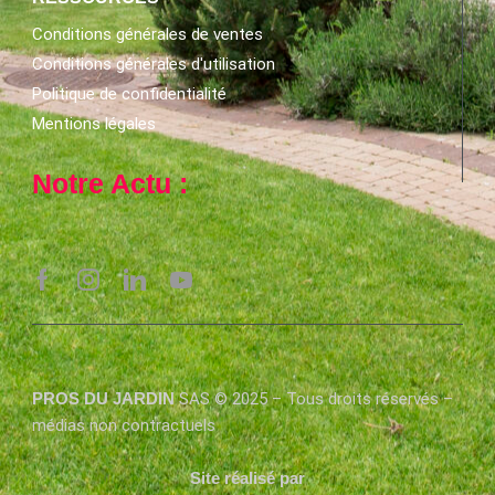
Conditions générales de ventes
Conditions générales d'utilisation
Politique de confidentialité
Mentions légales
Notre Actu :
PROS DU JARDIN
SAS © 2025 – Tous droits réservés –
médias non contractuels
Site réalisé par