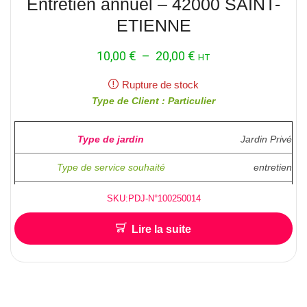
Entretien annuel – 42000 SAINT-
ETIENNE
10,00
€
–
20,00
€
HT
Rupture de stock
Type de Client : Particulier
Type de jardin
Jardin Privé
Type de service souhaité
entretien
Superficie ( en M2 )
SKU:PDJ-N°100250014
Fréquence pour l’entretien
2 fois par an
Lire la suite
Hauteur approximative pour l’abattage /
100m²
Elagage
accés facile ?