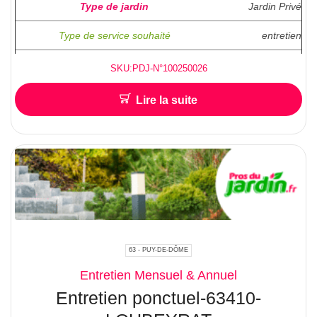
Type de jardin
Jardin Privé
Type de service souhaité
entretien
Superficie ( en M2 )
SKU:PDJ-N°100250026
Lire la suite
Hauteur approximative pour l’abattage /
Elagage
accés facile ?
Localisation :
95520 OSNY
63 - PUY-DE-DÔME
Entretien Mensuel & Annuel
Entretien ponctuel-63410-