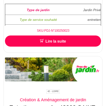
Type de jardin
Jardin Privé
Type de service souhaité
entretien
Superficie ( en M2 )
50m²
SKU:PDJ-N°100250023
Fréquence pour l’entretien
1 à 2 fois par
Lire la suite
mois
Hauteur approximative pour l’abattage /
Elagage
accés facile ?
Localisation :
78450
Chavenay
42 - LOIRE
Création & Aménagement de jardin