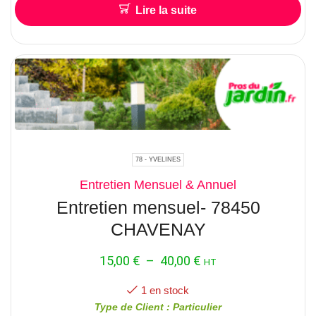
Fréquence pour l’entretien
1 fois par
Lire la suite
semaine
Hauteur approximative pour l’abattage /
Elagage
accés facile ?
Localisation :
28500 CRECY-
COUVE
78 - YVELINES
Entretien Mensuel & Annuel
Entretien mensuel- 78450
CHAVENAY
15,00
€
–
40,00
€
HT
1 en stock
Type de Client : Particulier